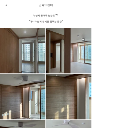
​안락뜨란채
<
부산시 동래구 연안로 74
"아이와 함께 행복을 꿈꾸는 공간"